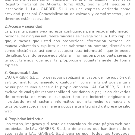
Registro mercantil de Alicante, tomo 4028, página 141, sección 8,
inscripción 1. LAU GARBER, S.L.U es una empresa dedicada como
actividad principal Comercialización de calzado y complementos., los
derechos están reservados.
2. Acceso y seguridad
La presente página web no está configurada para recoger información
personal de ninguna naturaleza mientras se navega por ella. Esto implica
que, a menos que usted nos proporcione información personal de
manera voluntaria y explícita, nunca sabremos su nombre, dirección de
correo electrónico, así como cualquier otra información que le pueda
identificar. Cuando precisemos obtener información por su parte, siempre
le solicitaremos que nos la proporcione voluntariamente de forma
expresa.
3. Responsabilidad
LAU GARBER, S.L.U, no se responsabilizará en casos de interrupción del
servicio, mal funcionamiento o cualquier inconveniente del que venga a
ocurrir por causas ajenas a la propia empresa. LAU GARBER, S.L.U se
excluye de cualquier responsabilidad por daños o perjuicios derivados
de presencia de virus o cualquier tipo de incidente originado o
introducido en el sistema informático por intermedio de hackers o
terceros que accedan de manera dolosa a la integridad del presente sitio
web.
4. Propiedad intelectual
Los textos, imágenes y el resto de contenidos de esta página web son
propiedad de LAU GARBER, S.L.U, o de terceros que han licenciado o
autorizado a LAU GARBER, S.L.U para su uso. Todos los logotipos,