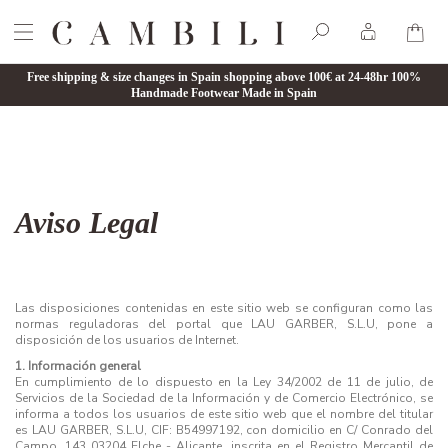
Free shipping & size changes in Spain shopping above 100€ at 24-48hr 100%
Handmade Footwear Made in Spain
Aviso Legal
Las disposiciones contenidas en este sitio web se configuran como las
normas reguladoras del portal que LAU GARBER, S.L.U, pone a
disposición de los usuarios de Internet.
1. Información general
En cumplimiento de lo dispuesto en la Ley 34/2002 de 11 de julio, de
Servicios de la Sociedad de la Información y de Comercio Electrónico, se
informa a todos los usuarios de este sitio web que el nombre del titular
es LAU GARBER, S.L.U, CIF: B54997192, con domicilio en C/ Conrado del
Campo, 143 03204 Elche - Alicante, inscrita en el Registro Mercantil de