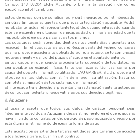
Campo, 143 03204 Elche Alicante. o bien a la dirección de correo
electrónico info@cambili.es.
Estos derechos son personalísimos y serán ejercidos por el interesado,
sin otras limitaciones que las que prevea la legislación aplicable. Podrá,
no obstante, actuar el representante legal del usuario interesado cuando
éste se encuentre en situación de incapacidad o minoría de edad que le
imposibilite el ejercicio personal de los mismos.
Las solicitudes serán atendidas dentro de los treinta días siguientes a su
recepción. En el supuesto de que el Responsable del Fichero considere
que no procede acceder a lo solicitado por el afectado, se lo comunicará
motivadamente y dentro del plazo señalado en el apartado anterior.
En los casos en que, siendo procedente la supresión de los datos, no
sea posible su extinción física, tanto por razones técnicas como por
causa del soporte informático utilizado, LAU GARBER, S.L.U procederá el
bloqueo de los datos, con el fin de impedir su utilización, hasta su
completa eliminación de los sistemas de información.
El interesado tiene derecho a presentar una reclamación ante la autoridad
de control competente, si viese vulnerados sus derechos legítimos.
d. Aplazame
El usuario acepta que todos sus datos de carácter personal sean
íntegramente cedidos a Aplazame desde el momento en el que el usuario
haya iniciado la contratación del servicio de pago aplazado ofrecido por
esta última en el momento de elegir la forma de pago.
Esta aceptación se extiende a terceras entidades que tuvieran que acceder
a los ficheros para el buen fin del contrato.