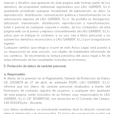
marcas y diseños que aparecen en esta página web forman parte de los
derechos de propiedad intelectual registrados por LAU GARBER, S.L.U
quedando prohibida cualquier modalidad de explotación, es decir, la
reproducción, distribución, comunicación pública y transformación sin la
autorización expresa de LAU GARBER, S.L.U. Se prohíbe la divulgación,
utilización, transmisión, distribución, reproducción y transformación,
total o parcial en cualquier soporte o medio, de los contenidos de esta
página web sin el previo y expreso consentimiento de LAU GARBER, S.L.U,
salvo que se indique lo contrario o su uso sea a título personal y no
vulnere los derechos reconocidos a LAU GARBER, S.L.U por la legislación
vigente.
Cualquier cambio que venga a ocurrir en este Aviso Legal será puesto a
su disposición en esta sección, con objeto de mantenerle informado de
los cambios. Se recomienda la lectura periódica del aviso legal a fin de
estar informado de las novedades incluidas en el mismo.
5. Protección de datos de carácter personal
a. Responsable
A efecto de lo previsto en el Reglamento General de Protección de Datos
UE 2016/679 de 27 de abril, en adelante RGPD, LAU GARBER, S.L.U,
informa que los datos de carácter personal recabados a través del
formulario de contacto, registro de usuarios, o cualquier otro apartado
de esta página, serán incluidos en un fichero cuyo responsable es LAU
GARBER, S.L.U, CIF: B54997192, con domicilio en C/ Conrado del Campo,
143 03204 Elche - Alicante.
Los datos recabados se conservarán mientras dure la relación comercial
entre el interesado y el responsable. El plazo de conservación podrá ser