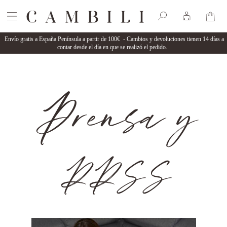
Envío gratis a España Península a partir de 100€ - Cambios y devoluciones tienen 14 días a
contar desde el día en que se realizó el pedido.
Prensa y
RRSS